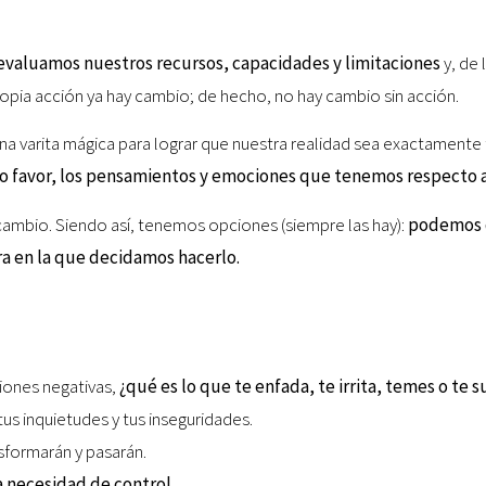
evaluamos nuestros recursos, capacidades y limitaciones
y, de
ropia acción ya hay cambio; de hecho, no hay cambio sin acción.
 una varita mágica para lograr que nuestra realidad sea exactamen
ro favor, los pensamientos y emociones que tenemos respecto a
ambio. Siendo así, tenemos opciones (siempre las hay):
podemos d
a en la que decidamos hacerlo.
iones negativas,
¿qué es lo que te enfada, te irrita, temes o te
 tus inquietudes y tus inseguridades.
nsformarán y pasarán.
a necesidad de control.