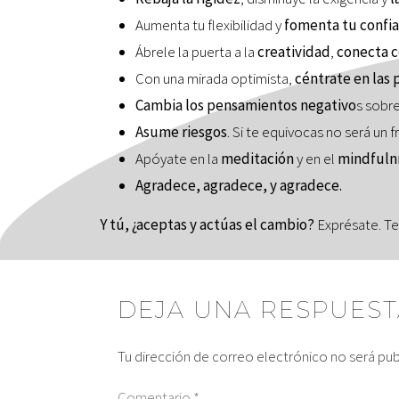
Aumenta tu flexibilidad y
fomenta tu confi
Ábrele la puerta a la
creatividad
,
conecta c
Con una mirada optimista,
céntrate en las
Cambia los pensamientos negativo
s sobre
Asume riesgos
. Si te equivocas no será un 
Apóyate en la
meditación
y en el
mindfuln
Agradece, agradece, y agradece.
Y tú, ¿aceptas y actúas el cambio?
Exprésate. Te
DEJA UNA RESPUEST
Tu dirección de correo electrónico no será pub
Comentario
*