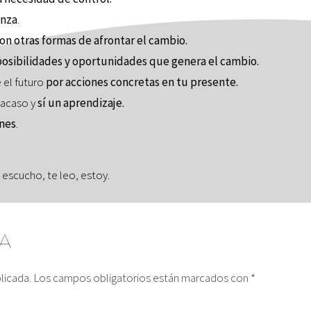
anza
.
on otras formas de afrontar el cambio.
 posibilidades y oportunidades que genera el cambio.
 el futuro
por acciones concretas en tu presente.
fracaso y
sí un aprendizaje.
nes
.
 escucho, te leo, estoy.
A
licada.
Los campos obligatorios están marcados con
*