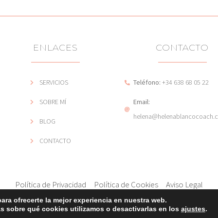
ENLACES
CONTACTO
SERVICIOS
Teléfono:
+34 638 68 05 22
SOBRE MÍ
Email:
helena@helenablancocoach.
BLOG
CONTACTO
Política de Privacidad
Política de Cookies
Aviso Legal
ara ofrecerte la mejor experiencia en nuestra web.
© 2022 HELENA BLANCO COACH
 sobre qué cookies utilizamos o desactivarlas en los
ajustes
.